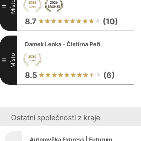
Místo
II
8.7
(10)
Damek Lenka - Čistírna Peří
Místo
III
8.5
(6)
Ostatní společnosti z kraje
Automyčka Express | Futurum