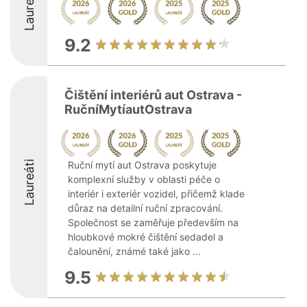
Laureáti
9.2
Čištění interiérů aut Ostrava -
RučníMytíautOstrava
Laureáti
Ruční mytí aut Ostrava poskytuje
komplexní služby v oblasti péče o
interiér i exteriér vozidel, přičemž klade
důraz na detailní ruční zpracování.
Společnost se zaměřuje především na
hloubkové mokré čištění sedadel a
čalounění, známé také jako ...
9.5