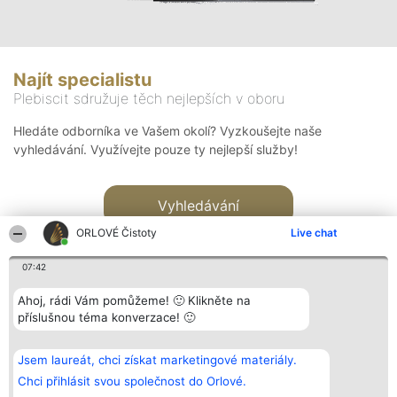
Najít specialistu
Plebiscit sdružuje těch nejlepších v oboru
Hledáte odborníka ve Vašem okolí? Vyzkoušejte naše
vyhledávání. Využívejte pouze ty nejlepší služby!
Vyhledávání
ORLOVÉ Čistoty
Live chat
07:42
Ahoj, rádi Vám pomůžeme! 🙂 Klikněte na
příslušnou téma konverzace! 🙂
Organizátor hlasování
Plebiscyt
Kontakt
Bright Side Solutions sp. z o.
Vítězové
Kontakt
Jsem laureát, chci získat marketingové materiály.
o. sp. k.
Seznam všech
ul. Ruska 22
laureátů
Chci přihlásit svou společnost do Orlové.
Wrocław 50-079
Zásady