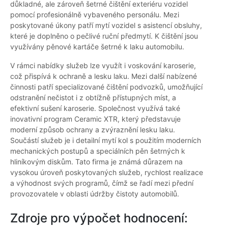
důkladné, ale zároveň šetrné čištění exteriéru vozidel
pomocí profesionálně vybaveného personálu. Mezi
poskytované úkony patří mytí vozidel s asistencí obsluhy,
které je doplněno o pečlivé ruční předmytí. K čištění jsou
využívány pěnové kartáče šetrné k laku automobilu.
V rámci nabídky služeb lze využít i voskování karoserie,
což přispívá k ochraně a lesku laku. Mezi další nabízené
činnosti patří specializované čištění podvozků, umožňující
odstranění nečistot i z obtížně přístupných míst, a
efektivní sušení karoserie. Společnost využívá také
inovativní program Ceramic XTR, který představuje
moderní způsob ochrany a zvýraznění lesku laku.
Součástí služeb je i detailní mytí kol s použitím moderních
mechanických postupů a speciálních pěn šetrných k
hliníkovým diskům. Tato firma je známá důrazem na
vysokou úroveň poskytovaných služeb, rychlost realizace
a výhodnost svých programů, čímž se řadí mezi přední
provozovatele v oblasti údržby čistoty automobilů.
Zdroje pro výpočet hodnocení: