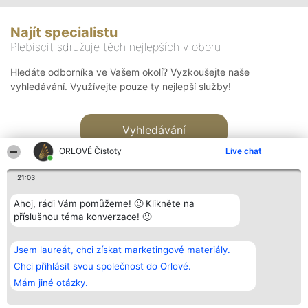
Najít specialistu
Plebiscit sdružuje těch nejlepších v oboru
Hledáte odborníka ve Vašem okolí? Vyzkoušejte naše
vyhledávání. Využívejte pouze ty nejlepší služby!
Vyhledávání
ORLOVÉ Čistoty
Live chat
21:03
Ahoj, rádi Vám pomůžeme! 🙂 Klikněte na
příslušnou téma konverzace! 🙂
Organizátor hlasování
Plebiscyt
Kontakt
Bright Side Solutions sp. z o.
Vítězové
Kontakt
Jsem laureát, chci získat marketingové materiály.
o. sp. k.
Seznam všech
ul. Ruska 22
laureátů
Chci přihlásit svou společnost do Orlové.
Wrocław 50-079
Zásady
Mám jiné otázky.
KRS 0000749100 | Regon
Pravidla
381313360 | NIP 8943132676
Zásady
ochrany