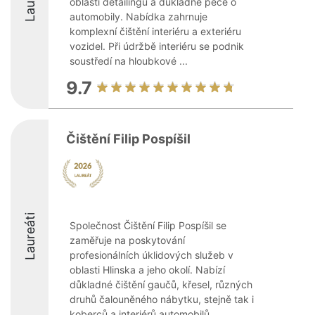
oblasti detailingu a důkladné péče o
automobily. Nabídka zahrnuje
komplexní čištění interiéru a exteriéru
vozidel. Při údržbě interiéru se podnik
soustředí na hloubkové ...
9.7
Čištění Filip Pospíšil
Laureáti
Společnost Čištění Filip Pospíšil se
zaměřuje na poskytování
profesionálních úklidových služeb v
oblasti Hlinska a jeho okolí. Nabízí
důkladné čištění gaučů, křesel, různých
druhů čalouněného nábytku, stejně tak i
koberců a interiérů automobilů. ...