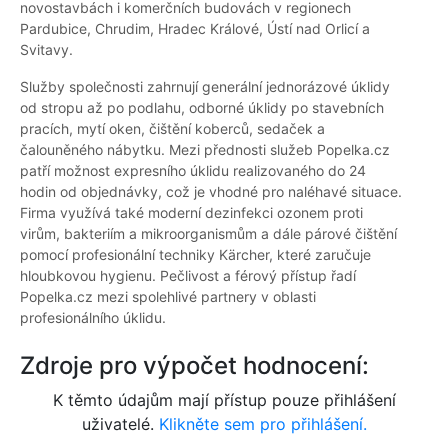
novostavbách i komerčních budovách v regionech
Pardubice, Chrudim, Hradec Králové, Ústí nad Orlicí a
Svitavy.
Služby společnosti zahrnují generální jednorázové úklidy
od stropu až po podlahu, odborné úklidy po stavebních
pracích, mytí oken, čištění koberců, sedaček a
čalouněného nábytku. Mezi přednosti služeb Popelka.cz
patří možnost expresního úklidu realizovaného do 24
hodin od objednávky, což je vhodné pro naléhavé situace.
Firma využívá také moderní dezinfekci ozonem proti
virům, bakteriím a mikroorganismům a dále párové čištění
pomocí profesionální techniky Kärcher, které zaručuje
hloubkovou hygienu. Pečlivost a férový přístup řadí
Popelka.cz mezi spolehlivé partnery v oblasti
profesionálního úklidu.
Zdroje pro výpočet hodnocení:
K těmto údajům mají přístup pouze přihlášení
uživatelé.
Klikněte sem pro přihlášení.