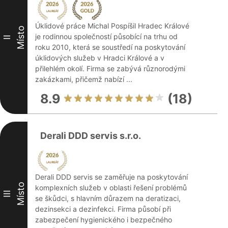
Úklidové práce Michal Pospíšil Hradec Králové
Místo
je rodinnou společností působící na trhu od
II
roku 2010, která se soustředí na poskytování
úklidových služeb v Hradci Králové a v
přilehlém okolí. Firma se zabývá různorodými
zakázkami, přičemž nabízí ...
8.9
(18)
Derali DDD servis s.r.o.
Derali DDD servis se zaměřuje na poskytování
Místo
komplexních služeb v oblasti řešení problémů
III
se škůdci, s hlavním důrazem na deratizaci,
dezinsekci a dezinfekci. Firma působí při
zabezpečení hygienického i bezpečného