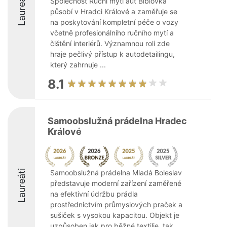
Laureáti
Společnost Ruční mytí aut Bíblovka
působí v Hradci Králové a zaměřuje se
na poskytování kompletní péče o vozy
včetně profesionálního ručního mytí a
čištění interiérů. Významnou roli zde
hraje pečlivý přístup k autodetailingu,
který zahrnuje ...
8.1
Samoobslužná prádelna Hradec
Králové
Laureáti
Samoobslužná prádelna Mladá Boleslav
představuje moderní zařízení zaměřené
na efektivní údržbu prádla
prostřednictvím průmyslových praček a
sušiček s vysokou kapacitou. Objekt je
uzpůsoben jak pro běžné textilie, tak