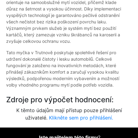
orientuje na samoobslužné mytí vozidel, přičemž klade
důraz na šetrnost a vysokou účinnost. Díky implementaci
vyspělých technologií je garantováno pečlivé odstranění
všech nečistot bez rizika poškození povrchu laku.
Významným prvkem služeb je systém mytí bez použití
kartáčů, který zamezuje vzniku škrábanců na karoserii a
zvyšuje celkovou ochranu vozu.
Tato myčka v Trutnově poskytuje spolehlivé řešení pro
udržení dokonalé čistoty i lesku automobilů. Celkové
fungování je založeno na inovativních metodách, které
přinášejí zákazníkům komfort a zaručují vysokou kvalitu
výsledků, podpořenou moderním vybavením a možností
volby vhodného programu mytí podle potřeb vozidla.
Zdroje pro výpočet hodnocení:
K těmto údajům mají přístup pouze přihlášení
uživatelé.
Klikněte sem pro přihlášení.
Jste majitelem této firmy
?