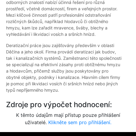
odborných znalostí nabízí účinná řešení pro různá
prostředí, včetně domácností, firem a veřejných prostor.
Mezi klíčové činnosti patří profesionální odstraňování
rozličných škůdců, například hlodavců či obtížného
hmyzu, kam lze zařadit mravence, šváby, blechy a
vyhledávání i likvidaci vosích a sršních hnízd.
Deratizační práce jsou zajišťovány především v oblasti
Děčína a jeho okolí. Firma provádí deratizaci jak budov,
tak i kanalizačních systémů. Zaměstnanci této společnosti
se specializují na efektivní zásahy proti obtížnému hmyzu
a hlodavcům, přičemž služby jsou poskytovány pro
obytné objekty, podniky i kanalizace. Hlavním cílem firmy
je pomoc při likvidaci vosích či sršních hnízd nebo jiných
typů nepříjemného hmyzu.
Zdroje pro výpočet hodnocení:
K těmto údajům mají přístup pouze přihlášení
uživatelé.
Klikněte sem pro přihlášení.