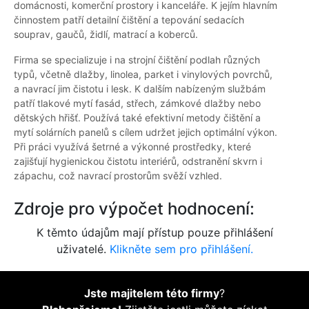
domácnosti, komerční prostory i kanceláře. K jejím hlavním
činnostem patří detailní čištění a tepování sedacích
souprav, gaučů, židlí, matrací a koberců.
Firma se specializuje i na strojní čištění podlah různých
typů, včetně dlažby, linolea, parket i vinylových povrchů,
a navrací jim čistotu i lesk. K dalším nabízeným službám
patří tlakové mytí fasád, střech, zámkové dlažby nebo
dětských hřišť. Používá také efektivní metody čištění a
mytí solárních panelů s cílem udržet jejich optimální výkon.
Při práci využívá šetrné a výkonné prostředky, které
zajišťují hygienickou čistotu interiérů, odstranění skvrn i
zápachu, což navrací prostorům svěží vzhled.
Zdroje pro výpočet hodnocení:
K těmto údajům mají přístup pouze přihlášení
uživatelé.
Klikněte sem pro přihlášení.
Jste majitelem této firmy
?