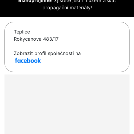
Blahopřejeme!
Zjistěte jestli můžete získat
propagační materiály!
Teplice
Rokycanova 483/17
Zobrazit profil společnosti na