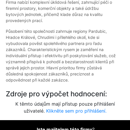
Firma nabízí komplexní úklidová řešení, zahrnující péči o
firemní prostory, komerční objekty a také údržbu
bytových jednotek, přičemž klade důraz na kvalitu
provedených prací.
Působení této společnosti zahrnuje regiony Pardubic,
Hradce Králové, Chrudimi i přilehlého okolí, kde si
vybudovala pověst spolehlivého partnera pro řadu
zákazníků. Charakteristickým rysem je zaměření na
individuální přístup i efektivitu při poskytování služeb, což
významně přispívá k pohodlí a bezstarostnosti klientů při
správě jejich prostor. Hlavní prioritou firmy zůstává
důsledná spokojenost zákazníků, preciznost a
odpovědnost při každé zakázce.
Zdroje pro výpočet hodnocení:
K těmto údajům mají přístup pouze přihlášení
uživatelé.
Klikněte sem pro přihlášení.
Jste majitelem této firmy
?