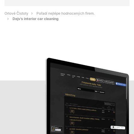
Orlové Čistoty
Pořadí nejlépe hodnocených firem.
Dejv’s interior car cleaning