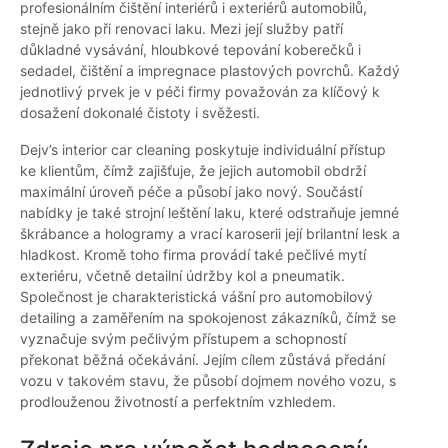
profesionálním čištění interiérů i exteriérů automobilů,
stejně jako při renovaci laku. Mezi její služby patří
důkladné vysávání, hloubkové tepování koberečků i
sedadel, čištění a impregnace plastových povrchů. Každý
jednotlivý prvek je v péči firmy považován za klíčový k
dosažení dokonalé čistoty i svěžesti.
Dejv’s interior car cleaning poskytuje individuální přístup
ke klientům, čímž zajišťuje, že jejich automobil obdrží
maximální úroveň péče a působí jako nový. Součástí
nabídky je také strojní leštění laku, které odstraňuje jemné
škrábance a hologramy a vrací karoserii její brilantní lesk a
hladkost. Kromě toho firma provádí také pečlivé mytí
exteriéru, včetně detailní údržby kol a pneumatik.
Společnost je charakteristická vášní pro automobilový
detailing a zaměřením na spokojenost zákazníků, čímž se
vyznačuje svým pečlivým přístupem a schopností
překonat běžná očekávání. Jejím cílem zůstává předání
vozu v takovém stavu, že působí dojmem nového vozu, s
prodlouženou životností a perfektním vzhledem.