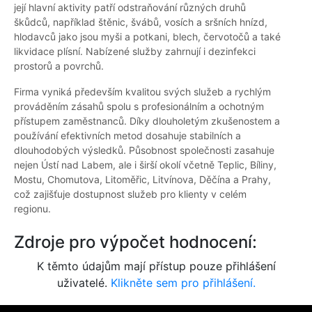
její hlavní aktivity patří odstraňování různých druhů
škůdců, například štěnic, švábů, vosích a sršních hnízd,
hlodavců jako jsou myši a potkani, blech, červotočů a také
likvidace plísní. Nabízené služby zahrnují i dezinfekci
prostorů a povrchů.
Firma vyniká především kvalitou svých služeb a rychlým
prováděním zásahů spolu s profesionálním a ochotným
přístupem zaměstnanců. Díky dlouholetým zkušenostem a
používání efektivních metod dosahuje stabilních a
dlouhodobých výsledků. Působnost společnosti zasahuje
nejen Ústí nad Labem, ale i širší okolí včetně Teplic, Bíliny,
Mostu, Chomutova, Litoměřic, Litvínova, Děčína a Prahy,
což zajišťuje dostupnost služeb pro klienty v celém
regionu.
Zdroje pro výpočet hodnocení:
K těmto údajům mají přístup pouze přihlášení
uživatelé.
Klikněte sem pro přihlášení.