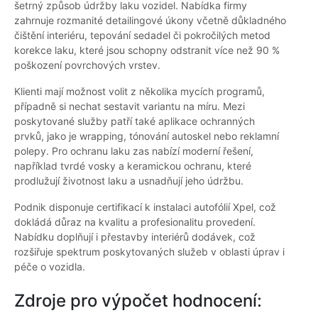
šetrný způsob údržby laku vozidel. Nabídka firmy
zahrnuje rozmanité detailingové úkony včetně důkladného
čištění interiéru, tepování sedadel či pokročilých metod
korekce laku, které jsou schopny odstranit více než 90 %
poškození povrchových vrstev.
Klienti mají možnost volit z několika mycích programů,
případně si nechat sestavit variantu na míru. Mezi
poskytované služby patří také aplikace ochranných
prvků, jako je wrapping, tónování autoskel nebo reklamní
polepy. Pro ochranu laku zas nabízí moderní řešení,
například tvrdé vosky a keramickou ochranu, které
prodlužují životnost laku a usnadňují jeho údržbu.
Podnik disponuje certifikací k instalaci autofólií Xpel, což
dokládá důraz na kvalitu a profesionalitu provedení.
Nabídku doplňují i přestavby interiérů dodávek, což
rozšiřuje spektrum poskytovaných služeb v oblasti úprav i
péče o vozidla.
Zdroje pro výpočet hodnocení: