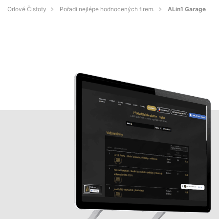
Orlové Čistoty
Pořadí nejlépe hodnocených firem.
ALin1 Garage