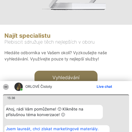
Najít specialistu
Plebiscit sdružuje těch nejlepších v oboru
Hledáte odborníka ve Vašem okolí? Vyzkoušejte naše
vyhledávání. Využívejte pouze ty nejlepší služby!
Vyhledávání
ORLOVÉ Čistoty
Live chat
15:36
Ahoj, rádi Vám pomůžeme! 🙂 Klikněte na
příslušnou téma konverzace! 🙂
Organizátor hlasování
Plebiscyt
Kontakt
Bright Side Solutions sp. z o.
Vítězové
Kontakt
Jsem laureát, chci získat marketingové materiály.
o. sp. k.
Seznam všech