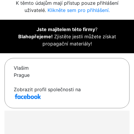
K těmto údajům mají přístup pouze přihlášení
uživatelé.
Klikněte sem pro přihlášení.
Jste majitelem této firmy
?
Blahopřejeme!
Zjistěte jestli můžete získat
propagační materiály!
Vlašim
Prague
Zobrazit profil společnosti na