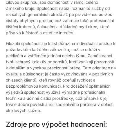
cílovou skupinou jsou domácnosti v rámci celého
Zlínského kraje. Společnost nabízí rozmanité služby od
rozsáhlých generálních úklidů až po pravidelnou údržbu
čistoty obytných prostor, což zahrnuje také profesionální
čištění koberců, čalounění a důkladné mytí oken, které
přispívá k čistotě a estetice interiéru.
Filozofií společnosti je klást důraz na individuální přístup k
požadavkům každého zákazníka, což se odráží v
pečlivém a vstřícném jednání celého týmu. Zaměstnanci
tvoří sehraný kolektiv odborníků, kteří vynikají pozorností
k detailům a vysokou precizností práce. Tato orientace na
kvalitu a důslednost je často vyzdvihována v pozitivních
ohlasech klientů, kteří rovněž oceňují rychlost a
bezproblémovou komunikaci. Pro dosažení optimálních
výsledků společnost využívá výhradně profesionální
techniku a účinné čistící prostředky, což přispívá k její
trvale dobré pověsti a roli spolehlivého partnera v oblasti
úklidových služeb.
Zdroje pro výpočet hodnocení: