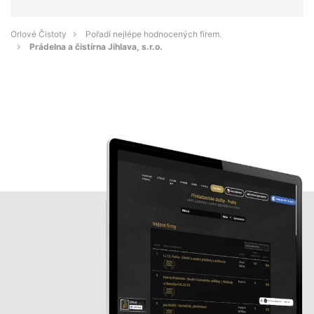
Orlové Čistoty
Pořadí nejlépe hodnocených firem.
Prádelna a čistírna Jihlava, s.r.o.