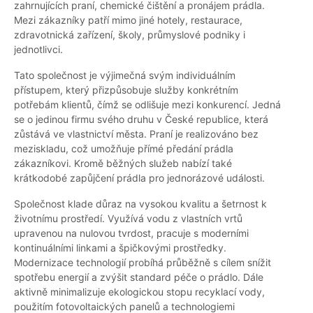
zahrnujících praní, chemické čištění a pronájem prádla.
Mezi zákazníky patří mimo jiné hotely, restaurace,
zdravotnická zařízení, školy, průmyslové podniky i
jednotlivci.
Tato společnost je výjimečná svým individuálním
přístupem, který přizpůsobuje služby konkrétním
potřebám klientů, čímž se odlišuje mezi konkurencí. Jedná
se o jedinou firmu svého druhu v České republice, která
zůstává ve vlastnictví města. Praní je realizováno bez
meziskladu, což umožňuje přímé předání prádla
zákazníkovi. Kromě běžných služeb nabízí také
krátkodobé zapůjčení prádla pro jednorázové události.
Společnost klade důraz na vysokou kvalitu a šetrnost k
životnímu prostředí. Využívá vodu z vlastních vrtů
upravenou na nulovou tvrdost, pracuje s moderními
kontinuálními linkami a špičkovými prostředky.
Modernizace technologií probíhá průběžně s cílem snížit
spotřebu energií a zvýšit standard péče o prádlo. Dále
aktivně minimalizuje ekologickou stopu recyklací vody,
použitím fotovoltaických panelů a technologiemi