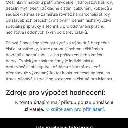
Mezi hlavní nabídku patří pravidelné i jednorázové úklidy,
detailní mytí oken i důkladné čištění čalounění, koberců a
sedaček. Firma se zaměřuje rovněž na náročnější úklidy
po stavebních pracích či malování, během nichž využívá
speciální přípravky a techniku pro odstranění prachu,
nečistot a i odolných skvrn od barev či laků.
Při své činnosti společnost využívá výhradně bezpečné
čistící prostředky, které garantují ochranu čištěných
povrchů a nezpůsobují jejich poškození nebo změnu
barvy. Typickým znakem firmy je individuální a
profesionální přístup ke každému zákazníkovi, což
představuje významný faktor konkurenceschopnosti na
trhu a přispívá k trvalé spokojenosti a čistotě pro klientelu.
Zdroje pro výpočet hodnocení:
K těmto údajům mají přístup pouze přihlášení
uživatelé.
Klikněte sem pro přihlášení.
Jste majitelem této firmy
?