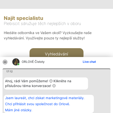
Najít specialistu
Plebiscit sdružuje těch nejlepších v oboru
Hledáte odborníka ve Vašem okolí? Vyzkoušejte naše
vyhledávání. Využívejte pouze ty nejlepší služby!
Vyhledávání
ORLOVÉ Čistoty
Live chat
17:12
Ahoj, rádi Vám pomůžeme! 🙂 Klikněte na
příslušnou téma konverzace! 🙂
Organizátor hlasování
Plebiscyt
Kontakt
Bright Side Solutions sp. z o.
Vítězové
Kontakt
Jsem laureát, chci získat marketingové materiály.
o. sp. k.
Seznam všech
ul. Ruska 22
laureátů
Chci přihlásit svou společnost do Orlové.
Wrocław 50-079
Zásady
Mám jiné otázky.
KRS 0000749100 | Regon
Pravidla