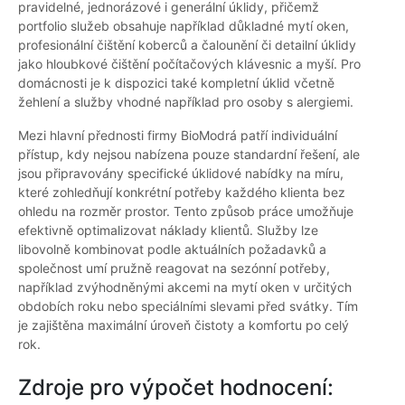
pravidelné, jednorázové i generální úklidy, přičemž
portfolio služeb obsahuje například důkladné mytí oken,
profesionální čištění koberců a čalounění či detailní úklidy
jako hloubkové čištění počítačových klávesnic a myší. Pro
domácnosti je k dispozici také kompletní úklid včetně
žehlení a služby vhodné například pro osoby s alergiemi.
Mezi hlavní přednosti firmy BioModrá patří individuální
přístup, kdy nejsou nabízena pouze standardní řešení, ale
jsou připravovány specifické úklidové nabídky na míru,
které zohledňují konkrétní potřeby každého klienta bez
ohledu na rozměr prostor. Tento způsob práce umožňuje
efektivně optimalizovat náklady klientů. Služby lze
libovolně kombinovat podle aktuálních požadavků a
společnost umí pružně reagovat na sezónní potřeby,
například zvýhodněnými akcemi na mytí oken v určitých
obdobích roku nebo speciálními slevami před svátky. Tím
je zajištěna maximální úroveň čistoty a komfortu po celý
rok.
Zdroje pro výpočet hodnocení: