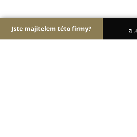
Jste majitelem této firmy?
Zjis
Orlové Čistoty
Pořadí nejlépe hodnocených fire
Uspořádaný domov
9.8
(50)
Praha, Ve Slatinách 3242