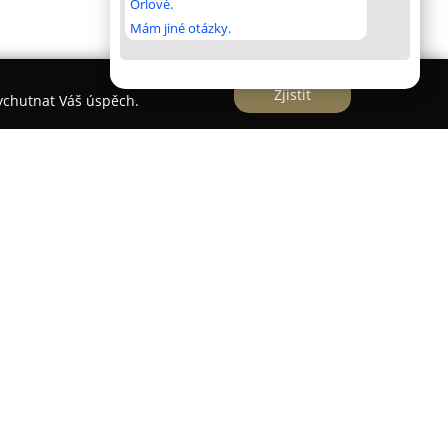
Orlové.
Mám jiné otázky.
Zjistit
vychutnat Váš úspěch.
e na poskytování služeb profesionální
výrazně přesahují běžné úklidové práce. Hlavním
t harmonický a trvale uspořádaný životní prostor,
 pevné místo a panuje atmosféra klidu a
pletní organizaci prostor od půdy po sklep,
k do domácností, tak i do kanceláří, třídění
vou na stěhování.