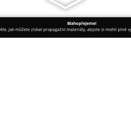
Blahopřejeme!
těte, jak můžete získat propagační materiály, abyste si mohli plně 
m.
Uspořádaný domov
O společnosti:
Uspořádaný domov
se zaměřuj
organizace domácností, které 
posláním společnosti je vytvoři
kde každý předmět nachází své
pořádku. Nabídka zahrnuje kom
navrhování funkčních systémů ja
dokumentace a pomoc s přípra