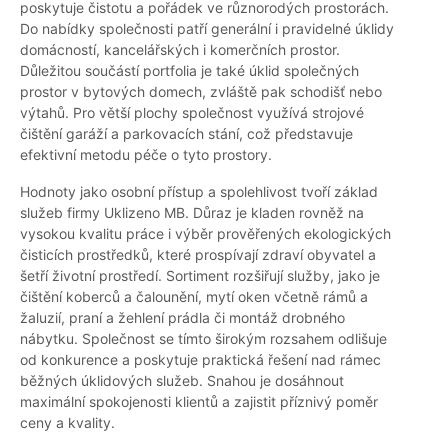
poskytuje čistotu a pořádek ve různorodých prostorách.
Do nabídky společnosti patří generální i pravidelné úklidy
domácností, kancelářských i komerčních prostor.
Důležitou součástí portfolia je také úklid společných
prostor v bytových domech, zvláště pak schodišť nebo
výtahů. Pro větší plochy společnost využívá strojové
čištění garáží a parkovacích stání, což představuje
efektivní metodu péče o tyto prostory.
Hodnoty jako osobní přístup a spolehlivost tvoří základ
služeb firmy Uklizeno MB. Důraz je kladen rovněž na
vysokou kvalitu práce i výběr prověřených ekologických
čisticích prostředků, které prospívají zdraví obyvatel a
šetří životní prostředí. Sortiment rozšiřují služby, jako je
čištění koberců a čalounění, mytí oken včetně rámů a
žaluzií, praní a žehlení prádla či montáž drobného
nábytku. Společnost se tímto širokým rozsahem odlišuje
od konkurence a poskytuje praktická řešení nad rámec
běžných úklidových služeb. Snahou je dosáhnout
maximální spokojenosti klientů a zajistit příznivý poměr
ceny a kvality.