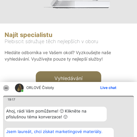
Najít specialistu
Plebiscit sdružuje těch nejlepších v oboru
Hledáte odborníka ve Vašem okolí? Vyzkoušejte naše
vyhledávání. Využívejte pouze ty nejlepší služby!
Vyhledávání
ORLOVÉ Čistoty
Live chat
19:17
Ahoj, rádi Vám pomůžeme! 🙂 Klikněte na
příslušnou téma konverzace! 🙂
Organizátor hlasování
Plebiscyt
Kontakt
Bright Side Solutions sp. z o.
Vítězové
Kontakt
Jsem laureát, chci získat marketingové materiály.
o. sp. k.
Seznam všech
ul. Ruska 22
laureátů