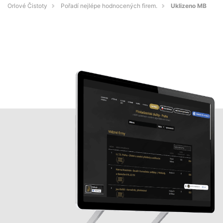
Orlové Čistoty
Pořadí nejlépe hodnocených firem.
Uklizeno MB