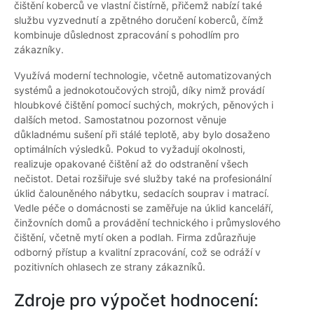
čištění koberců ve vlastní čistírně, přičemž nabízí také
službu vyzvednutí a zpětného doručení koberců, čímž
kombinuje důslednost zpracování s pohodlím pro
zákazníky.
Využívá moderní technologie, včetně automatizovaných
systémů a jednokotoučových strojů, díky nimž provádí
hloubkové čištění pomocí suchých, mokrých, pěnových i
dalších metod. Samostatnou pozornost věnuje
důkladnému sušení při stálé teplotě, aby bylo dosaženo
optimálních výsledků. Pokud to vyžadují okolnosti,
realizuje opakované čištění až do odstranění všech
nečistot. Detai rozšiřuje své služby také na profesionální
úklid čalouněného nábytku, sedacích souprav i matrací.
Vedle péče o domácnosti se zaměřuje na úklid kanceláří,
činžovních domů a provádění technického i průmyslového
čištění, včetně mytí oken a podlah. Firma zdůrazňuje
odborný přístup a kvalitní zpracování, což se odráží v
pozitivních ohlasech ze strany zákazníků.
Zdroje pro výpočet hodnocení: