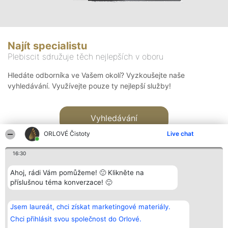
Najít specialistu
Plebiscit sdružuje těch nejlepších v oboru
Hledáte odborníka ve Vašem okolí? Vyzkoušejte naše
vyhledávání. Využívejte pouze ty nejlepší služby!
Vyhledávání
ORLOVÉ Čistoty
Live chat
16:30
Ahoj, rádi Vám pomůžeme! 🙂 Klikněte na
příslušnou téma konverzace! 🙂
Organizátor hlasování
Plebiscyt
Kontakt
Bright Side Solutions sp. z o.
Vítězové
Kontakt
Jsem laureát, chci získat marketingové materiály.
o. sp. k.
Seznam všech
ul. Ruska 22
laureátů
Chci přihlásit svou společnost do Orlové.
Wrocław 50-079
Zásady