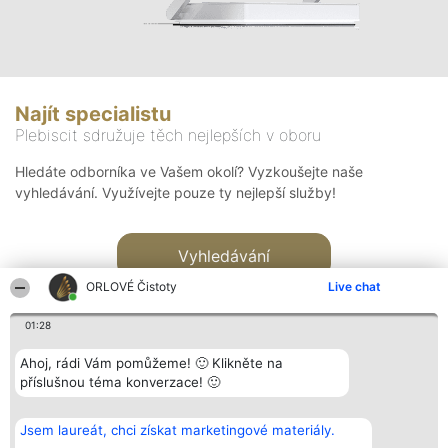
Najít specialistu
Plebiscit sdružuje těch nejlepších v oboru
Hledáte odborníka ve Vašem okolí? Vyzkoušejte naše
vyhledávání. Využívejte pouze ty nejlepší služby!
Vyhledávání
ORLOVÉ Čistoty
Live chat
01:28
Ahoj, rádi Vám pomůžeme! 🙂 Klikněte na
příslušnou téma konverzace! 🙂
Organizátor hlasování
Plebiscyt
Kontakt
Bright Side Solutions sp. z o.
Vítězové
Kontakt
Jsem laureát, chci získat marketingové materiály.
o. sp. k.
Seznam všech
ul. Ruska 22
laureátů