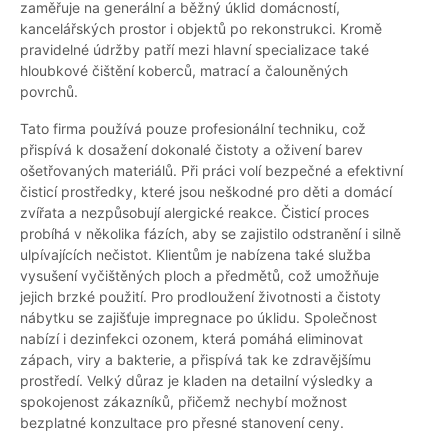
zaměřuje na generální a běžný úklid domácností,
kancelářských prostor i objektů po rekonstrukci. Kromě
pravidelné údržby patří mezi hlavní specializace také
hloubkové čištění koberců, matrací a čalouněných
povrchů.
Tato firma používá pouze profesionální techniku, což
přispívá k dosažení dokonalé čistoty a oživení barev
ošetřovaných materiálů. Při práci volí bezpečné a efektivní
čisticí prostředky, které jsou neškodné pro děti a domácí
zvířata a nezpůsobují alergické reakce. Čisticí proces
probíhá v několika fázích, aby se zajistilo odstranění i silně
ulpívajících nečistot. Klientům je nabízena také služba
vysušení vyčištěných ploch a předmětů, což umožňuje
jejich brzké použití. Pro prodloužení životnosti a čistoty
nábytku se zajišťuje impregnace po úklidu. Společnost
nabízí i dezinfekci ozonem, která pomáhá eliminovat
zápach, viry a bakterie, a přispívá tak ke zdravějšímu
prostředí. Velký důraz je kladen na detailní výsledky a
spokojenost zákazníků, přičemž nechybí možnost
bezplatné konzultace pro přesné stanovení ceny.