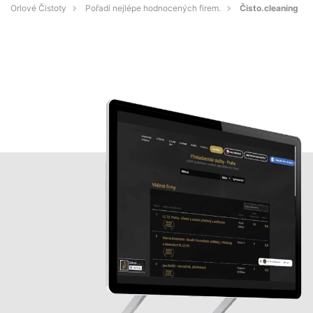
Orlové Čistoty
Pořadí nejlépe hodnocených firem.
Čisto.cleaning