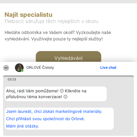
Najít specialistu
Plebiscit sdružuje těch nejlepších v oboru
Hledáte odborníka ve Vašem okolí? Vyzkoušejte naše
vyhledávání. Využívejte pouze ty nejlepší služby!
Vyhledávání
ORLOVÉ Čistoty
Live chat
03:23
Ahoj, rádi Vám pomůžeme! 🙂 Klikněte na
příslušnou téma konverzace! 🙂
Organizátor hlasování
Plebiscyt
Kontakt
Bright Side Solutions sp. z o.
Vítězové
Kontakt
Jsem laureát, chci získat marketingové materiály.
o. sp. k.
Seznam všech
ul. Ruska 22
laureátů
Chci přihlásit svou společnost do Orlové.
Wrocław 50-079
Zásady
Mám jiné otázky.
KRS 0000749100 | Regon
Pravidla
381313360 | NIP 8943132676
Zásady
ochrany