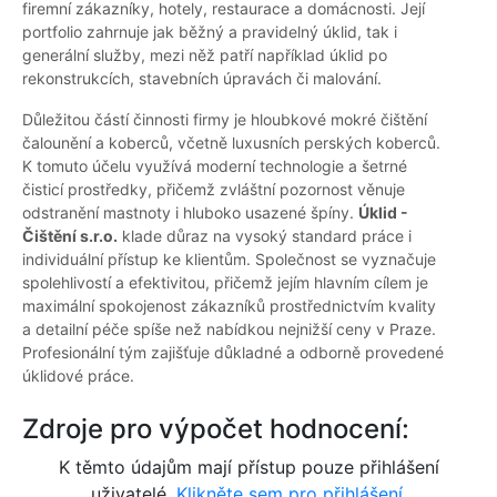
firemní zákazníky, hotely, restaurace a domácnosti. Její
portfolio zahrnuje jak běžný a pravidelný úklid, tak i
generální služby, mezi něž patří například úklid po
rekonstrukcích, stavebních úpravách či malování.
Důležitou částí činnosti firmy je hloubkové mokré čištění
čalounění a koberců, včetně luxusních perských koberců.
K tomuto účelu využívá moderní technologie a šetrné
čisticí prostředky, přičemž zvláštní pozornost věnuje
odstranění mastnoty i hluboko usazené špíny.
Úklid -
Čištění s.r.o.
klade důraz na vysoký standard práce i
individuální přístup ke klientům. Společnost se vyznačuje
spolehlivostí a efektivitou, přičemž jejím hlavním cílem je
maximální spokojenost zákazníků prostřednictvím kvality
a detailní péče spíše než nabídkou nejnižší ceny v Praze.
Profesionální tým zajišťuje důkladné a odborně provedené
úklidové práce.
Zdroje pro výpočet hodnocení:
K těmto údajům mají přístup pouze přihlášení
uživatelé.
Klikněte sem pro přihlášení.