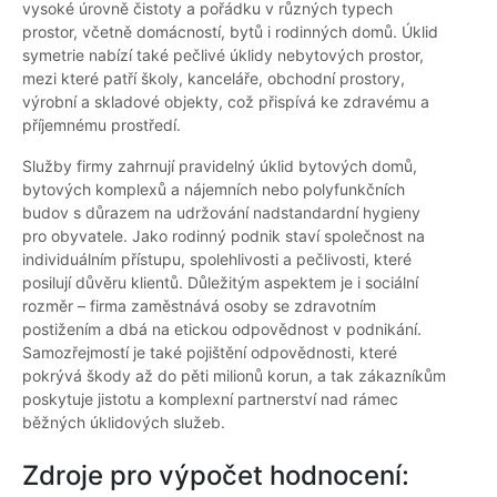
vysoké úrovně čistoty a pořádku v různých typech
prostor, včetně domácností, bytů i rodinných domů. Úklid
symetrie nabízí také pečlivé úklidy nebytových prostor,
mezi které patří školy, kanceláře, obchodní prostory,
výrobní a skladové objekty, což přispívá ke zdravému a
příjemnému prostředí.
Služby firmy zahrnují pravidelný úklid bytových domů,
bytových komplexů a nájemních nebo polyfunkčních
budov s důrazem na udržování nadstandardní hygieny
pro obyvatele. Jako rodinný podnik staví společnost na
individuálním přístupu, spolehlivosti a pečlivosti, které
posilují důvěru klientů. Důležitým aspektem je i sociální
rozměr – firma zaměstnává osoby se zdravotním
postižením a dbá na etickou odpovědnost v podnikání.
Samozřejmostí je také pojištění odpovědnosti, které
pokrývá škody až do pěti milionů korun, a tak zákazníkům
poskytuje jistotu a komplexní partnerství nad rámec
běžných úklidových služeb.
Zdroje pro výpočet hodnocení: