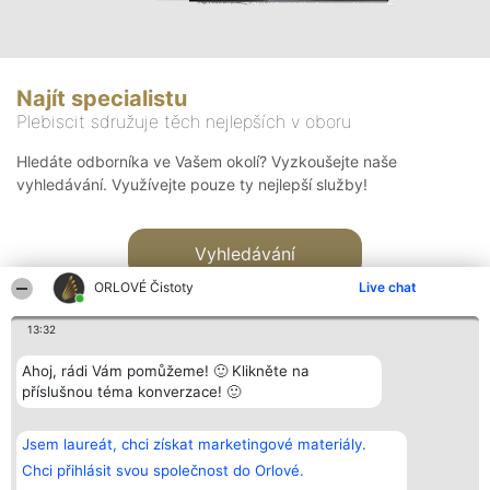
Najít specialistu
Plebiscit sdružuje těch nejlepších v oboru
Hledáte odborníka ve Vašem okolí? Vyzkoušejte naše
vyhledávání. Využívejte pouze ty nejlepší služby!
Vyhledávání
ORLOVÉ Čistoty
Live chat
13:32
Ahoj, rádi Vám pomůžeme! 🙂 Klikněte na
příslušnou téma konverzace! 🙂
Organizátor hlasování
Plebiscyt
Kontakt
Bright Side Solutions sp. z o.
Vítězové
Kontakt
Jsem laureát, chci získat marketingové materiály.
o. sp. k.
Seznam všech
ul. Ruska 22
laureátů
Chci přihlásit svou společnost do Orlové.
Wrocław 50-079
Zásady