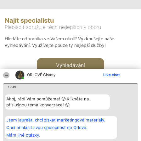
Najít specialistu
Plebiscit sdružuje těch nejlepších v oboru
Hledáte odborníka ve Vašem okolí? Vyzkoušejte naše
vyhledávání. Využívejte pouze ty nejlepší služby!
Vyhledávání
ORLOVÉ Čistoty
Live chat
12:49
Ahoj, rádi Vám pomůžeme! 🙂 Klikněte na
příslušnou téma konverzace! 🙂
Organizátor hlasování
Plebiscyt
Kontakt
Bright Side Solutions sp. z o.
Vítězové
Kontakt
Jsem laureát, chci získat marketingové materiály.
o. sp. k.
Seznam všech
ul. Ruska 22
laureátů
Chci přihlásit svou společnost do Orlové.
Wrocław 50-079
Zásady
Mám jiné otázky.
KRS 0000749100 | Regon
Pravidla
381313360 | NIP 8943132676
Zásady