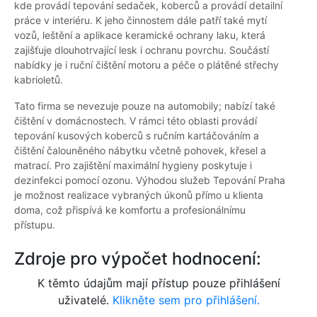
kde provádí tepování sedaček, koberců a provádí detailní
práce v interiéru. K jeho činnostem dále patří také mytí
vozů, leštění a aplikace keramické ochrany laku, která
zajišťuje dlouhotrvající lesk i ochranu povrchu. Součástí
nabídky je i ruční čištění motoru a péče o plátěné střechy
kabrioletů.
Tato firma se nevezuje pouze na automobily; nabízí také
čištění v domácnostech. V rámci této oblasti provádí
tepování kusových koberců s ručním kartáčováním a
čištění čalouněného nábytku včetně pohovek, křesel a
matrací. Pro zajištění maximální hygieny poskytuje i
dezinfekci pomocí ozonu. Výhodou služeb Tepování Praha
je možnost realizace vybraných úkonů přímo u klienta
doma, což přispívá ke komfortu a profesionálnímu
přístupu.
Zdroje pro výpočet hodnocení:
K těmto údajům mají přístup pouze přihlášení
uživatelé.
Klikněte sem pro přihlášení.