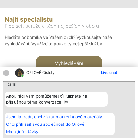
Najít specialistu
Plebiscit sdružuje těch nejlepších v oboru
Hledáte odborníka ve Vašem okolí? Vyzkoušejte naše
vyhledávání. Využívejte pouze ty nejlepší služby!
Vyhledávání
ORLOVÉ Čistoty
Live chat
23:18
Ahoj, rádi Vám pomůžeme! 🙂 Klikněte na
příslušnou téma konverzace! 🙂
Organizátor hlasování
Plebiscyt
Kontakt
Bright Side Solutions sp. z o.
Vítězové
Kontakt
Jsem laureát, chci získat marketingové materiály.
o. sp. k.
Seznam všech
ul. Ruska 22
laureátů
Chci přihlásit svou společnost do Orlové.
Wrocław 50-079
Zásady
Mám jiné otázky.
KRS 0000749100 | Regon
Pravidla
381313360 | NIP 8943132676
Zásady