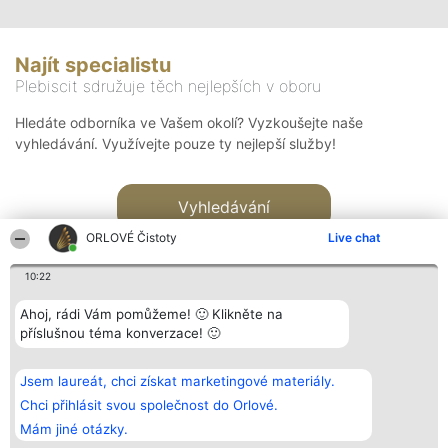
Najít specialistu
Plebiscit sdružuje těch nejlepších v oboru
Hledáte odborníka ve Vašem okolí? Vyzkoušejte naše
vyhledávání. Využívejte pouze ty nejlepší služby!
Vyhledávání
ORLOVÉ Čistoty
Live chat
10:22
Ahoj, rádi Vám pomůžeme! 🙂 Klikněte na
příslušnou téma konverzace! 🙂
Organizátor hlasování
Plebiscyt
Kontakt
Bright Side Solutions sp. z o.
Vítězové
Kontakt
Jsem laureát, chci získat marketingové materiály.
o. sp. k.
Seznam všech
ul. Ruska 22
laureátů
Chci přihlásit svou společnost do Orlové.
Wrocław 50-079
Zásady
Mám jiné otázky.
KRS 0000749100 | Regon
Pravidla
381313360 | NIP 8943132676
Zásady