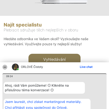
Najít specialistu
Plebiscit sdružuje těch nejlepších v oboru
Hledáte odborníka ve Vašem okolí? Vyzkoušejte naše
vyhledávání. Využívejte pouze ty nejlepší služby!
Vyhledávání
ORLOVÉ Čistoty
Live chat
09:24
Ahoj, rádi Vám pomůžeme! 🙂 Klikněte na
příslušnou téma konverzace! 🙂
Organizátor hlasování
Plebiscyt
Kontakt
Bright Side Solutions sp. z o.
Vítězové
Kontakt
Jsem laureát, chci získat marketingové materiály.
o. sp. k.
Seznam všech
ul. Ruska 22
laureátů
Chci přihlásit svou společnost do Orlové.