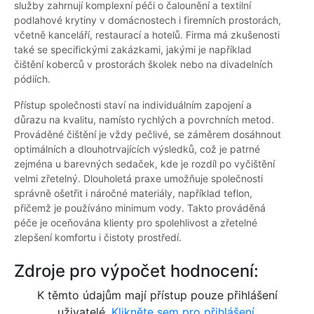
služby zahrnují komplexní péči o čalounění a textilní
podlahové krytiny v domácnostech i firemních prostorách,
včetně kanceláří, restaurací a hotelů. Firma má zkušenosti
také se specifickými zakázkami, jakými je například
čištění koberců v prostorách školek nebo na divadelních
pódiích.
Přístup společnosti staví na individuálním zapojení a
důrazu na kvalitu, namísto rychlých a povrchních metod.
Prováděné čištění je vždy pečlivé, se záměrem dosáhnout
optimálních a dlouhotrvajících výsledků, což je patrné
zejména u barevných sedaček, kde je rozdíl po vyčištění
velmi zřetelný. Dlouholetá praxe umožňuje společnosti
správně ošetřit i náročné materiály, například teflon,
přičemž je používáno minimum vody. Takto prováděná
péče je oceňována klienty pro spolehlivost a zřetelné
zlepšení komfortu i čistoty prostředí.
Zdroje pro výpočet hodnocení:
K těmto údajům mají přístup pouze přihlášení
uživatelé.
Klikněte sem pro přihlášení.