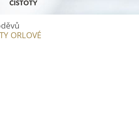
oděvů
ITY ORLOVÉ