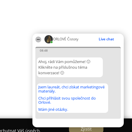
ORLOVÉ Čistoty
Live chat
08:48
Ahoj, rádi Vám pomůžeme! 🙂
Klikněte na příslušnou téma
konverzace! 🙂
Jsem laureát, chci získat marketingové
materiály.
Chci přihlásit svou společnost do
Orlové.
Mám jiné otázky.
Zjistit
vychutnat Váš úspěch.