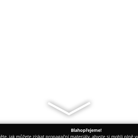
Blahopřejeme!
těte, jak můžete získat propagační materiály, abyste si mohli plně 