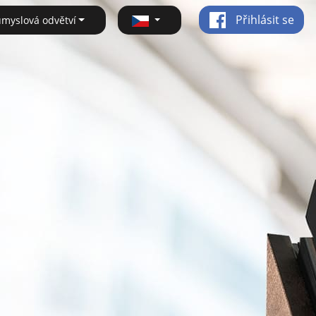
Přihlásit se
ůmyslová odvětví