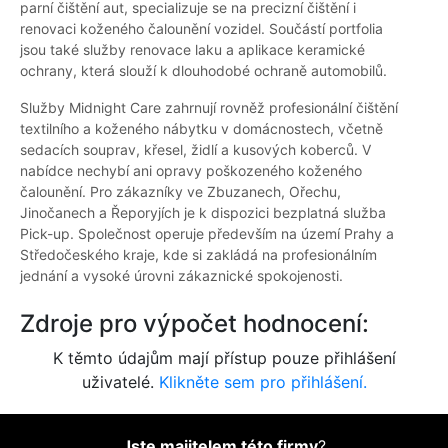
parní čištění aut, specializuje se na precizní čištění i
renovaci koženého čalounění vozidel. Součástí portfolia
jsou také služby renovace laku a aplikace keramické
ochrany, která slouží k dlouhodobé ochraně automobilů.
Služby Midnight Care zahrnují rovněž profesionální čištění
textilního a koženého nábytku v domácnostech, včetně
sedacích souprav, křesel, židlí a kusových koberců. V
nabídce nechybí ani opravy poškozeného koženého
čalounění. Pro zákazníky ve Zbuzanech, Ořechu,
Jinočanech a Řeporyjích je k dispozici bezplatná služba
Pick-up. Společnost operuje především na území Prahy a
Středočeského kraje, kde si zakládá na profesionálním
jednání a vysoké úrovni zákaznické spokojenosti.
Zdroje pro výpočet hodnocení:
K těmto údajům mají přístup pouze přihlášení
uživatelé.
Klikněte sem pro přihlášení.
Jste majitelem této firmy
?