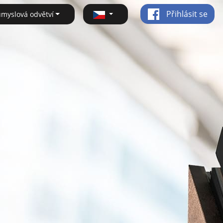
Přihlásit se
ůmyslová odvětví