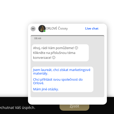
ORLOVÉ Čistoty
Live chat
08:44
Ahoj, rádi Vám pomůžeme! 🙂
Klikněte na příslušnou téma
konverzace! 🙂
Jsem laureát, chci získat marketingové
materiály.
Chci přihlásit svou společnost do
Orlové.
Mám jiné otázky.
Zjistit
vychutnat Váš úspěch.