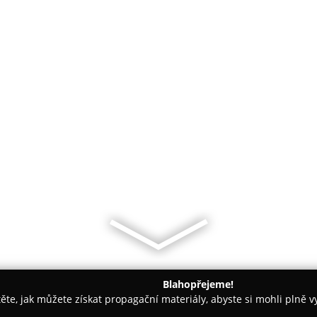
Blahopřejeme!
těte, jak můžete získat propagační materiály, abyste si mohli plně 