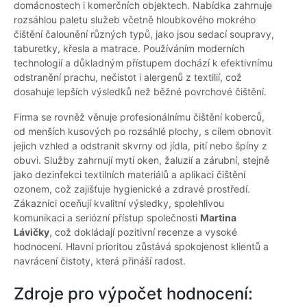
domácnostech i komerčních objektech. Nabídka zahrnuje
rozsáhlou paletu služeb včetně hloubkového mokrého
čištění čalounění různých typů, jako jsou sedací soupravy,
taburetky, křesla a matrace. Používáním moderních
technologií a důkladným přístupem dochází k efektivnímu
odstranění prachu, nečistot i alergenů z textilií, což
dosahuje lepších výsledků než běžné povrchové čištění.
Firma se rovněž věnuje profesionálnímu čištění koberců,
od menších kusových po rozsáhlé plochy, s cílem obnovit
jejich vzhled a odstranit skvrny od jídla, pití nebo špíny z
obuvi. Služby zahrnují mytí oken, žaluzií a zárubní, stejně
jako dezinfekci textilních materiálů a aplikaci čištění
ozonem, což zajišťuje hygienické a zdravé prostředí.
Zákazníci oceňují kvalitní výsledky, spolehlivou
komunikaci a seriózní přístup společnosti
Martina
Lávičky
, což dokládají pozitivní recenze a vysoké
hodnocení. Hlavní prioritou zůstává spokojenost klientů a
navrácení čistoty, která přináší radost.
Zdroje pro výpočet hodnocení: