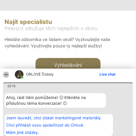
Najít specialistu
Plebiscit sdružuje těch nejlepších v oboru
Hledáte odborníka ve Vašem okolí? Vyzkoušejte naše
vyhledávání. Využívejte pouze ty nejlepší služby!
Vyhledávání
ORLOVÉ Čistoty
Live chat
02:15
Ahoj, rádi Vám pomůžeme! 🙂 Klikněte na
příslušnou téma konverzace! 🙂
Organizátor hlasování
Plebiscyt
Kontakt
Bright Side Solutions sp. z o.
Vítězové
Kontakt
Jsem laureát, chci získat marketingové materiály.
o. sp. k.
Seznam všech
ul. Ruska 22
laureátů
Chci přihlásit svou společnost do Orlové.
Wrocław 50-079
Zásady
Mám jiné otázky.
KRS 0000749100 | Regon
Pravidla