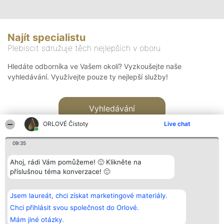
Najít specialistu
Plebiscit sdružuje těch nejlepších v oboru
Hledáte odborníka ve Vašem okolí? Vyzkoušejte naše
vyhledávání. Využívejte pouze ty nejlepší služby!
Vyhledávání
ORLOVÉ Čistoty
Live chat
09:35
Ahoj, rádi Vám pomůžeme! 🙂 Klikněte na
příslušnou téma konverzace! 🙂
Organizátor hlasování
Plebiscyt
Kontakt
Bright Side Solutions sp. z o.
Vítězové
Kontakt
Jsem laureát, chci získat marketingové materiály.
o. sp. k.
Seznam všech
ul. Ruska 22
laureátů
Chci přihlásit svou společnost do Orlové.
Wrocław 50-079
Zásady
Mám jiné otázky.
KRS 0000749100 | Regon
Pravidla