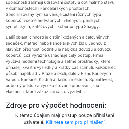
společnosti zahrnují udržování čistoty a optimálního stavu
v domácnostech i kancelářských prostorách.
Specializovaný tým se věnuje čištění různých typů
koberců, včetně hedvábných, vlněných, perských,
syntetických, zátěžových i koberců typu Shaggy.
Další oblastí činnosti je čištění kožených a čalouněných
sedaček, matrací nebo kancelářských židlí. Jednou z
hlavních předností podniku je nabídka dovozu a odvozu
koberců, což výrazně usnadňuje celý postup. Firma
využívá moderní technologie a šetrné prostředky, které
přinášejí kvalitní výsledky a krátký čas schnutí. KuKoberec
působí například v Praze a okolí, dále v Plzni, Karlových
Varech, Berouně, Kladně a dalších městech. Spolehlivost,
odborný přístup a vysoká úroveň zpracování jsou
vlastnosti, které zákazníci často vyzdvihují.
Zdroje pro výpočet hodnocení:
K těmto údajům mají přístup pouze přihlášení
uživatelé.
Klikněte sem pro přihlášení.