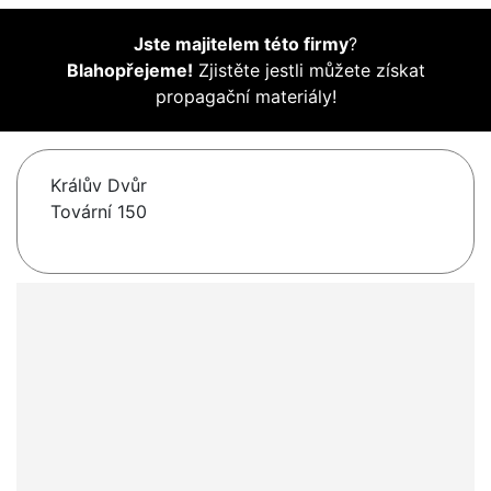
Jste majitelem této firmy
?
Blahopřejeme!
Zjistěte jestli můžete získat
propagační materiály!
Králův Dvůr
Tovární 150