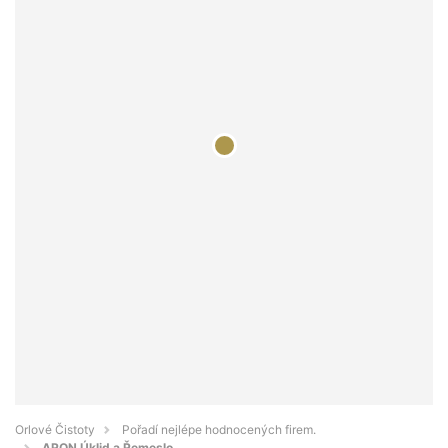
Orlové Čistoty
Pořadí nejlépe hodnocených firem.
ARON Úklid a Řemeslo