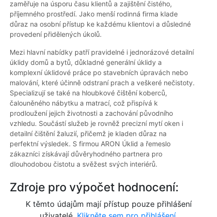
zaměřuje na úsporu času klientů a zajištění čistého,
příjemného prostředí. Jako menší rodinná firma klade
důraz na osobní přístup ke každému klientovi a důsledné
provedení přidělených úkolů.
Mezi hlavní nabídky patří pravidelné i jednorázové detailní
úklidy domů a bytů, důkladné generální úklidy a
komplexní úklidové práce po stavebních úpravách nebo
malování, které účinně odstraní prach a veškeré nečistoty.
Specializují se také na hloubkové čištění koberců,
čalouněného nábytku a matrací, což přispívá k
prodloužení jejich životnosti a zachování původního
vzhledu. Součástí služeb je rovněž precizní mytí oken i
detailní čištění žaluzií, přičemž je kladen důraz na
perfektní výsledek. S firmou ARON Úklid a řemeslo
zákazníci získávají důvěryhodného partnera pro
dlouhodobou čistotu a svěžest svých interiérů.
Zdroje pro výpočet hodnocení:
K těmto údajům mají přístup pouze přihlášení
uživatelé.
Klikněte sem pro přihlášení.