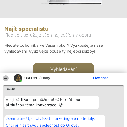
Najít specialistu
Plebiscit sdružuje těch nejlepších v oboru
Hledáte odborníka ve Vašem okolí? Vyzkoušejte naše
vyhledávání. Využívejte pouze ty nejlepší služby!
Vyhledávání
ORLOVÉ Čistoty
Live chat
07:40
Ahoj, rádi Vám pomůžeme! 🙂 Klikněte na
příslušnou téma konverzace! 🙂
Organizátor hlasování
Plebiscyt
Kontakt
Bright Side Solutions sp. z o.
Vítězové
Kontakt
Jsem laureát, chci získat marketingové materiály.
o. sp. k.
Seznam všech
ul. Ruska 22
laureátů
Chci přihlásit svou společnost do Orlové.