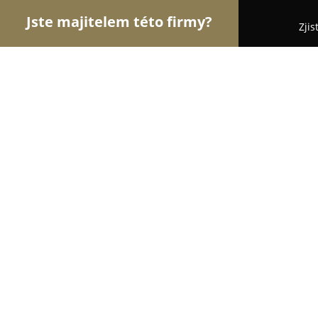
Jste majitelem této firmy?
Zjis
Orlové Čistoty
Pořadí nejlépe hodnocených fire
JŠ Detailing Garage
9
(17)
Letovice, Pamětice 107, Pamětice
Zobrazit telefonní číslo