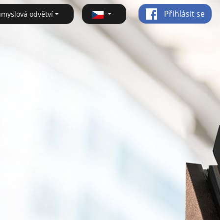
Přihlásit se
ůmyslová odvětví