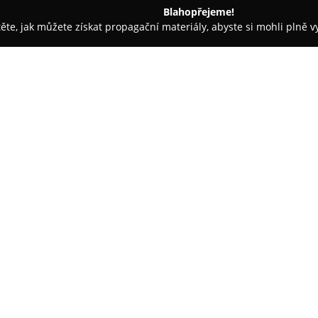
Blahopřejeme!
těte, jak můžete získat propagační materiály, abyste si mohli plně 
m.
JŠ Detailing Garage
O společnosti:
JŠ Detailing Garage
se zaměřuje
péče o vozidla, včetně detailní
využívá více než sedm let zkuše
České republice i v zahraničí,
jako jsou BMW, Porsche nebo Ope
precizní ruční mytí i komplexní
Mezi hlavní přednosti společno
keramických ochran. Jedinečnost
aplikačního partnera značky Na
keramickou ochranu vozidel. To