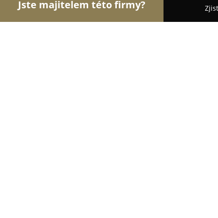
Jste majitelem této firmy?
Zjis
Orlové Čistoty
Pořadí nejlépe hodnocených fire
Handwash Lauš, s.r.o.
9
(17)
Brno, Besední 4
Zobrazit telefonní číslo