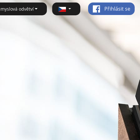
Přihlásit se
ůmyslová odvětví