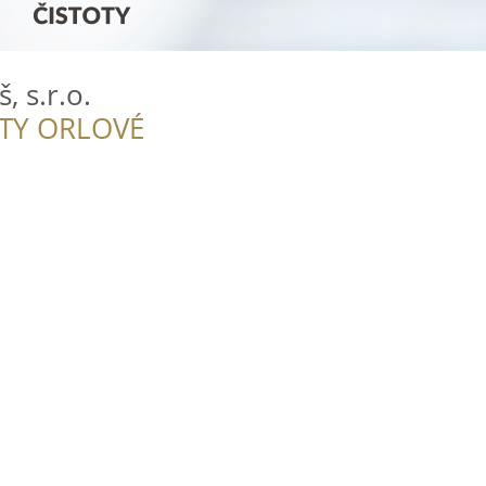
 s.r.o.
ITY ORLOVÉ