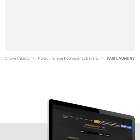
Orlové Čistoty
Pořadí nejlépe hodnocených firem.
FAIR LAUNDRY