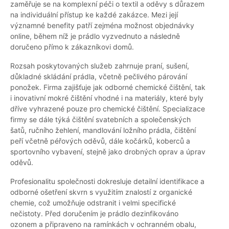
zaměřuje se na komplexní péči o textil a oděvy s důrazem
na individuální přístup ke každé zakázce. Mezi její
významné benefity patří zejména možnost objednávky
online, během níž je prádlo vyzvednuto a následně
doručeno přímo k zákazníkovi domů.
Rozsah poskytovaných služeb zahrnuje praní, sušení,
důkladné skládání prádla, včetně pečlivého párování
ponožek. Firma zajišťuje jak odborné chemické čištění, tak
i inovativní mokré čištění vhodné i na materiály, které byly
dříve vyhrazené pouze pro chemické čištění. Specializace
firmy se dále týká čištění svatebních a společenských
šatů, ručního žehlení, mandlování ložního prádla, čištění
peří včetně péřových oděvů, dále kočárků, koberců a
sportovního vybavení, stejně jako drobných oprav a úprav
oděvů.
Profesionalitu společnosti dokresluje detailní identifikace a
odborné ošetření skvrn s využitím znalostí z organické
chemie, což umožňuje odstranit i velmi specifické
nečistoty. Před doručením je prádlo dezinfikováno
ozonem a připraveno na ramínkách v ochranném obalu,