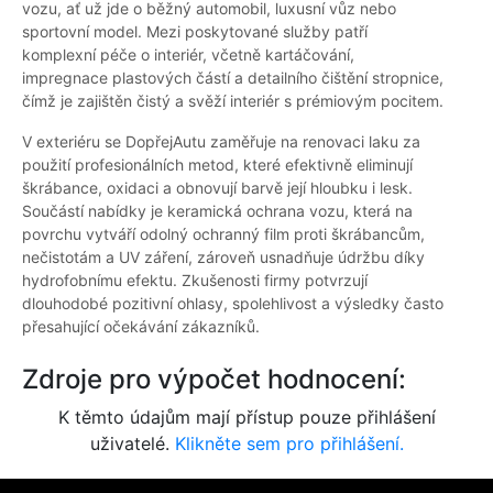
vozu, ať už jde o běžný automobil, luxusní vůz nebo
sportovní model. Mezi poskytované služby patří
komplexní péče o interiér, včetně kartáčování,
impregnace plastových částí a detailního čištění stropnice,
čímž je zajištěn čistý a svěží interiér s prémiovým pocitem.
V exteriéru se DopřejAutu zaměřuje na renovaci laku za
použití profesionálních metod, které efektivně eliminují
škrábance, oxidaci a obnovují barvě její hloubku i lesk.
Součástí nabídky je keramická ochrana vozu, která na
povrchu vytváří odolný ochranný film proti škrábancům,
nečistotám a UV záření, zároveň usnadňuje údržbu díky
hydrofobnímu efektu. Zkušenosti firmy potvrzují
dlouhodobé pozitivní ohlasy, spolehlivost a výsledky často
přesahující očekávání zákazníků.
Zdroje pro výpočet hodnocení:
K těmto údajům mají přístup pouze přihlášení
uživatelé.
Klikněte sem pro přihlášení.