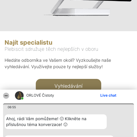
Najít specialistu
Plebiscit sdružuje těch nejlepších v oboru
Hledáte odborníka ve Vašem okolí? Vyzkoušejte naše
vyhledávání. Využívejte pouze ty nejlepší služby!
Vyhledávání
ORLOVÉ Čistoty
Live chat
06:55
Ahoj, rádi Vám pomůžeme! 🙂 Klikněte na
příslušnou téma konverzace! 🙂
Organizátor hlasování
Plebiscyt
Kontakt
Bright Side Solutions sp. z o.
Vítězové
Kontakt