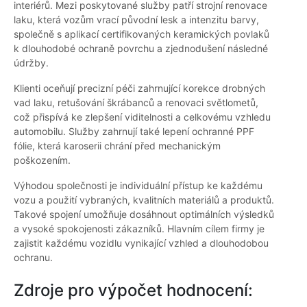
interiérů. Mezi poskytované služby patří strojní renovace
laku, která vozům vrací původní lesk a intenzitu barvy,
společně s aplikací certifikovaných keramických povlaků
k dlouhodobé ochraně povrchu a zjednodušení následné
údržby.
Klienti oceňují precizní péči zahrnující korekce drobných
vad laku, retušování škrábanců a renovaci světlometů,
což přispívá ke zlepšení viditelnosti a celkovému vzhledu
automobilu. Služby zahrnují také lepení ochranné PPF
fólie, která karoserii chrání před mechanickým
poškozením.
Výhodou společnosti je individuální přístup ke každému
vozu a použití vybraných, kvalitních materiálů a produktů.
Takové spojení umožňuje dosáhnout optimálních výsledků
a vysoké spokojenosti zákazníků. Hlavním cílem firmy je
zajistit každému vozidlu vynikající vzhled a dlouhodobou
ochranu.
Zdroje pro výpočet hodnocení: