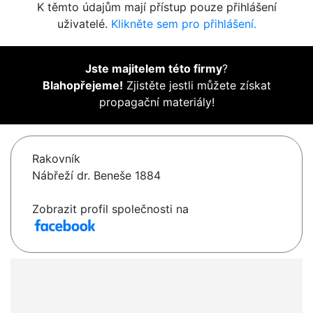
K těmto údajům mají přístup pouze přihlášení
uživatelé.
Klikněte sem pro přihlášení.
Jste majitelem této firmy
?
Blahopřejeme!
Zjistěte jestli můžete získat
propagační materiály!
Rakovník
Nábřeží dr. Beneše 1884
Zobrazit profil společnosti na