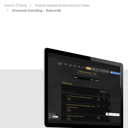
Orlové Čistoty
Pořadí nejlépe hodnocených firem.
Diamond Detailing - Rakovník