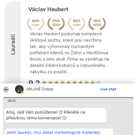
Václav Haubert
Václav Haubert poskytuje komplexní
Laureáti
úklidové služby, které jsou navrženy
tak, aby vyhovovaly rozmanitým
potřebám klientů ve Ždírci u Havlíčkova
Brodu a jeho okolí. Firma se zaměřuje na
detailní čištění koberců a čalouněného
nábytku za použití ...
9.2
ORLOVÉ Čistoty
Live chat
06:55
Organizátor hlasování
Plebiscyt
Kontakt
Bright Side Solutions sp. z o.
Vítězové
Kontakt
Ahoj, rádi Vám pomůžeme! 🙂 Klikněte na
o. sp. k.
Seznam všech
příslušnou téma konverzace! 🙂
ul. Ruska 22
laureátů
Wrocław 50-079
Zásady
KRS 0000749100 | Regon
Pravidla
381313360 | NIP 8943132676
Zásady
Jsem laureát, chci získat marketingové materiály.