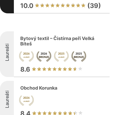
10.0
(39)
Bytový textil – Čistírna peří Velká
Bíteš
Laureáti
8.6
Obchod Korunka
Laureáti
8.4