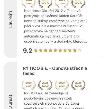
Na adrese Okružní 2012 v Tachově
Laureáti
poskytuje společnost Radek Karafiát
ucelené služby zaměřené na kompletní
péči o vozidla a maximální čistotu. V
provozovně se nachází moderní
automatická mycí linka určená pro
osobní automobily a dodávky, kterou ...
9.2
RYTICO a.s. – Obnova střech a
fasád
RYTICO a.s. se zaměřuje na
Laureáti
poskytování ucelených služeb
souvisejících s obnovou a údržbou
vnějších částí budov. Tato společnost