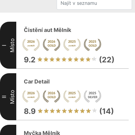
Čistění aut Mělník
Místo
I
9.2
(22)
Car Detail
Místo
II
8.9
(14)
Myčka Mělník