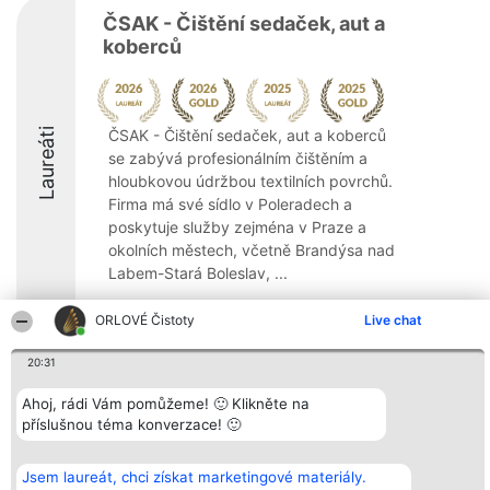
ČSAK - Čištění sedaček, aut a
koberců
Laureáti
ČSAK - Čištění sedaček, aut a koberců
se zabývá profesionálním čištěním a
hloubkovou údržbou textilních povrchů.
Firma má své sídlo v Poleradech a
poskytuje služby zejména v Praze a
okolních městech, včetně Brandýsa nad
Labem-Stará Boleslav, ...
9.9
ORLOVÉ Čistoty
Live chat
20:31
Organizátor hlasování
Plebiscyt
Kontakt
Ahoj, rádi Vám pomůžeme! 🙂 Klikněte na
Bright Side Solutions sp. z o.
Vítězové
Kontakt
příslušnou téma konverzace! 🙂
o. sp. k.
Seznam všech
ul. Ruska 22
laureátů
Wrocław 50-079
Zásady
KRS 0000749100 | Regon
Pravidla
Jsem laureát, chci získat marketingové materiály.
381313360 | NIP 8943132676
Zásady