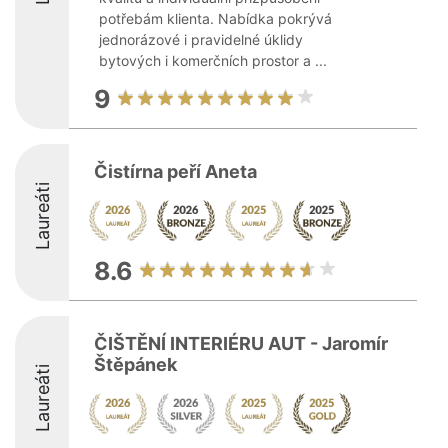
potřebám klienta. Nabídka pokrývá
jednorázové i pravidelné úklidy
bytových i komerčních prostor a ...
9
Čistírna peří Aneta
Laureáti
8.6
ČIŠTĚNÍ INTERIÉRU AUT - Jaromír
Štěpánek
Laureáti